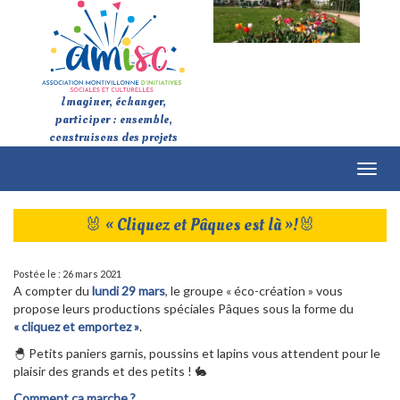
Imaginer, échanger,
participer : ensemble,
construisons des projets
Toggl
naviga
🐰 « Cliquez et Pâques est là »!🐰
Postée le : 26 mars 2021
A compter du
lundi 29 mars
, le groupe « éco-création » vous
propose leurs productions spéciales Pâques sous la forme du
« cliquez et emportez »
.
🐣 Petits paniers garnis, poussins et lapins vous attendent pour le
plaisir des grands et des petits ! 🐇
Comment ca marche ?