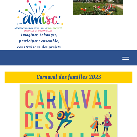
Imaginer, échanger,
participer : ensemble,
construisons des projets
Toggl
naviga
Carnaval des familles 2023