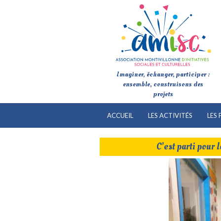
Imaginer, échanger, participer :
ensemble, construisons des
projets
ACCUEIL
LES ACTIVITÉS
LES 
C’est parti pour l