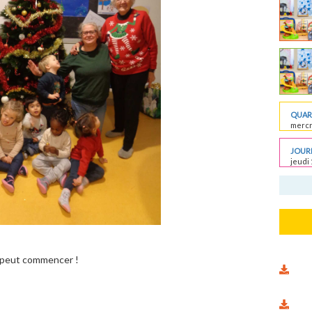
QUART
mercr
JOURN
jeudi 
e peut commencer !