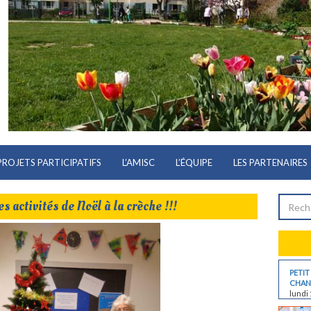
PROJETS PARTICIPATIFS
L’AMISC
L’ÉQUIPE
LES PARTENAIRES
es activités de Noël à la crèche !!!
PETIT
CHANT
lundi 