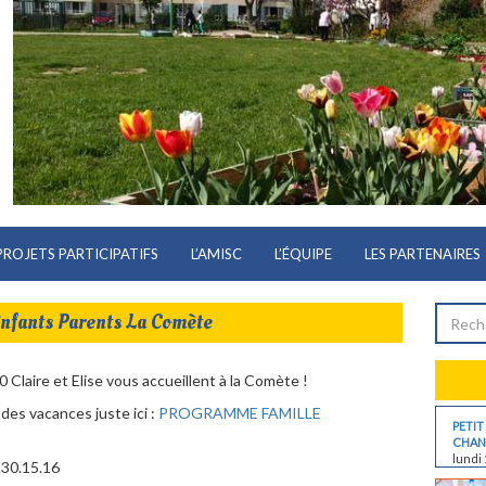
PROJETS PARTICIPATIFS
L’AMISC
L’ÉQUIPE
LES PARTENAIRES
Enfants Parents La Comète
Claire et Elise vous accueillent à la Comète !
es vacances juste ici :
PROGRAMME FAMILLE
PETIT
CHANT
lundi 
.30.15.16