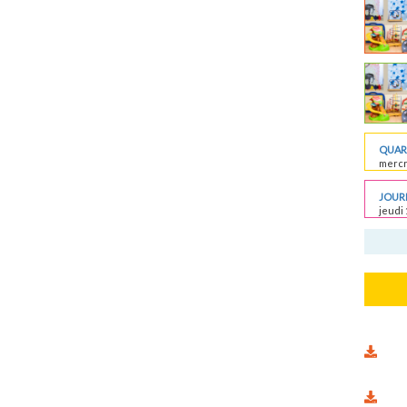
QUART
mercr
JOURN
jeudi 