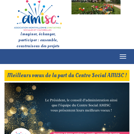
Imaginer, échanger,
participer : ensemble,
construisons des projets
Toggl
naviga
Meilleurs vœux de la part du Centre Social AMISC !